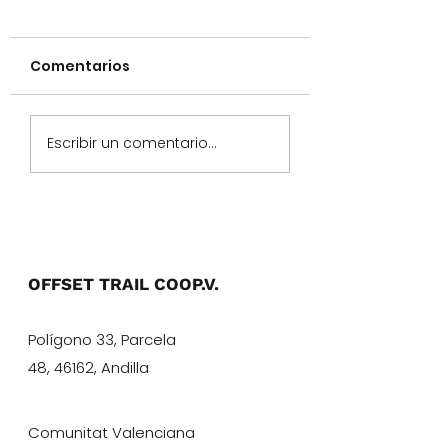
Comentarios
Colaboramos en el
Colaboramos e
Escribir un comentario...
Poyecto
proyecto
WOODBYSAT
WOODFOREST
SATELLITE
OFFSET TRAIL COOP.V.
Polígono 33, Parcela
48, 46162, Andilla
Comunitat Valenciana