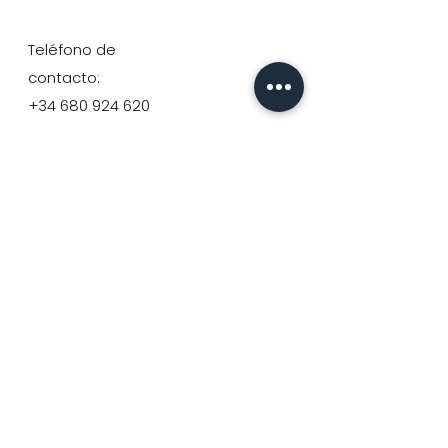
Teléfono de
contacto:
+34 680 924 620
ONLINE
www.offset-trail.com
contacto@offset-
trail.com
Política de privacidad